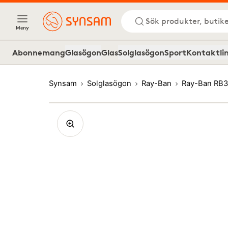
Sök produkter, butike
Meny
Abonnemang
Glasögon
Glas
Solglasögon
Sport
Kontaktli
Synsam
Solglasögon
Ray-Ban
Ray-Ban RB3