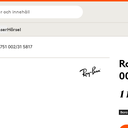
r och innehåll
nser
Hörsel
751 002/31 5817
R
0
1
Bara 