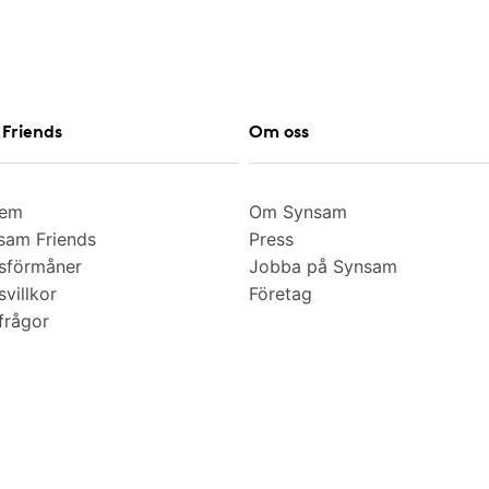
Friends
Om oss
lem
Om Synsam
am Friends
Press
sförmåner
Jobba på Synsam
villkor
Företag
frågor