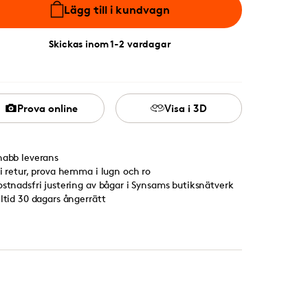
Lägg till i kundvagn
Skickas inom 1-2 vardagar
Prova online
Visa i 3D
nabb leverans
ri retur, prova hemma i lugn och ro
ostnadsfri justering av bågar i Synsams butiksnätverk
lltid 30 dagars ångerrätt