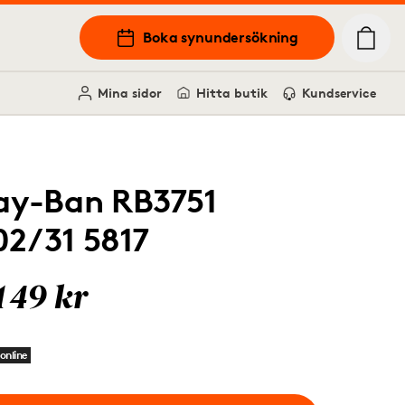
Boka synundersökning
Mina sidor
Hitta butik
Kundservice
ay-Ban RB3751
02/31 5817
149 kr
online