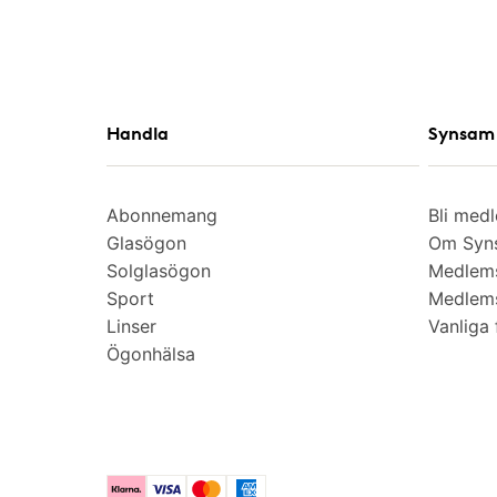
Handla
Synsam 
Abonnemang
Bli med
Glasögon
Om Syns
Solglasögon
Medlem
Sport
Medlems
Linser
Vanliga 
Ögonhälsa
Klarna
Visa
Mastercard
American Express