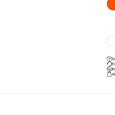
S
F
K
A