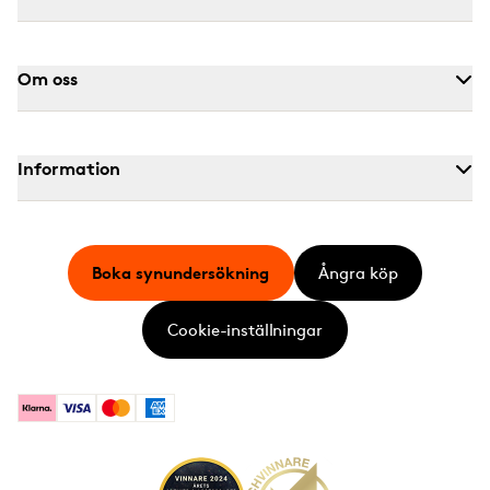
Om oss
Information
Boka synundersökning
Ångra köp
Cookie-inställningar
Klarna
Visa
Mastercard
American Express