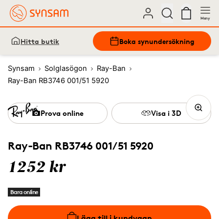
Meny
Hitta butik
Boka synundersökning
Synsam
Solglasögon
Ray-Ban
Ray-Ban RB3746 001/51 5920
Prova online
Visa i 3D
Ray-Ban RB3746 001/51 5920
1252 kr
Bara online
Lägg till i kundvagn