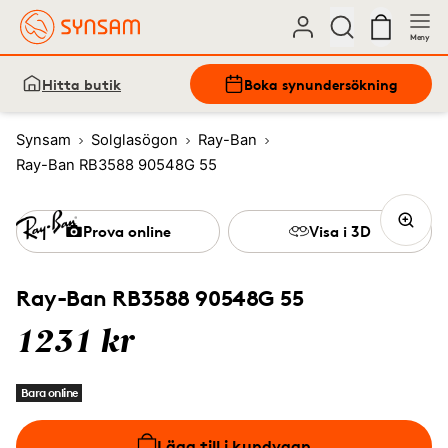
Meny
Hitta butik
Boka synundersökning
Synsam
Solglasögon
Ray-Ban
Ray-Ban RB3588 90548G 55
Prova online
Visa i 3D
Ray-Ban RB3588 90548G 55
1231 kr
Bara online
Lägg till i kundvagn