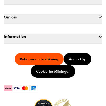
Om oss
Information
Boka synundersökning
Ångra köp
Cookie-inställningar
Klarna
Visa
Mastercard
American Express