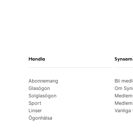
Handla
Synsam 
Abonnemang
Bli med
Glasögon
Om Syns
Solglasögon
Medlem
Sport
Medlems
Linser
Vanliga 
Ögonhälsa