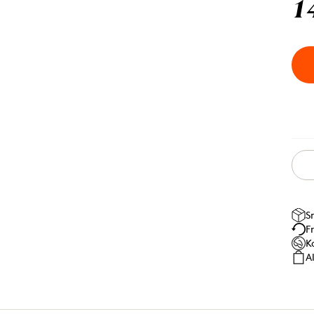
1
S
F
K
A