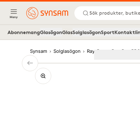
Sök produkter, butike
Meny
Abonnemang
Glasögon
Glas
Solglasögon
Sport
Kontaktli
Synsam
Solglasögon
Ray-Ban
Ray-Ban RB3
Image
1