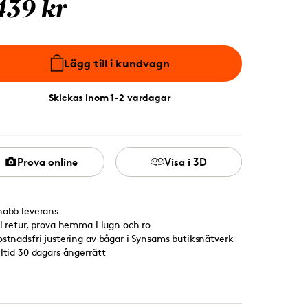
439 kr
Lägg till i kundvagn
Skickas inom 1-2 vardagar
Prova online
Visa i 3D
nabb leverans
ri retur, prova hemma i lugn och ro
ostnadsfri justering av bågar i Synsams butiksnätverk
lltid 30 dagars ångerrätt