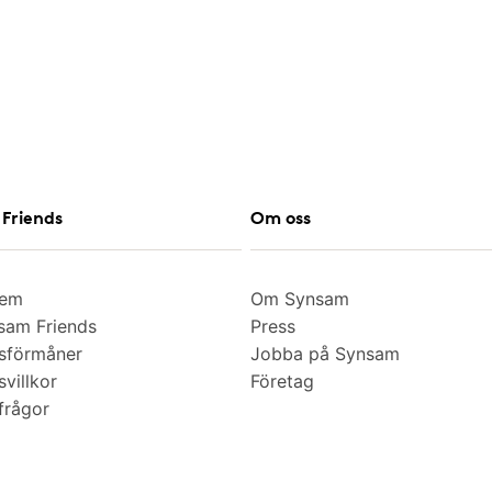
Friends
Om oss
lem
Om Synsam
am Friends
Press
sförmåner
Jobba på Synsam
villkor
Företag
frågor