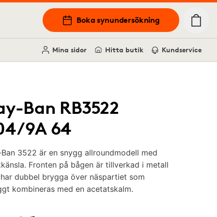
Boka synundersökning
Mina sidor
Hitta butik
Kundservice
ay-Ban RB3522
04/9A 64
-Ban 3522 är en snygg allroundmodell med
tkänsla. Fronten på bågen är tillverkad i metall
 har dubbel brygga över näspartiet som
ggt kombineras med en acetatskalm.