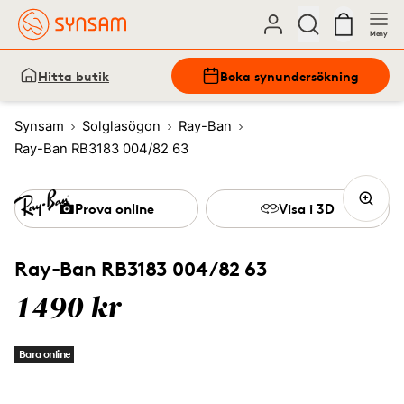
Meny
Hitta butik
Boka synundersökning
Synsam
Solglasögon
Ray-Ban
Ray-Ban RB3183 004/82 63
Prova online
Visa i 3D
Ray-Ban RB3183 004/82 63
1490 kr
Bara online