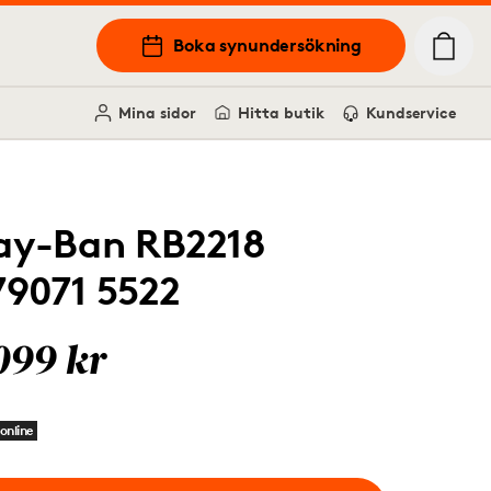
Boka synundersökning
Mina sidor
Hitta butik
Kundservice
ay-Ban RB2218
79071 5522
099 kr
online