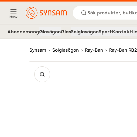
Sök produkter, butike
Meny
Abonnemang
Glasögon
Glas
Solglasögon
Sport
Kontaktli
Synsam
Solglasögon
Ray-Ban
Ray-Ban RB2