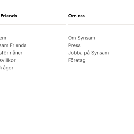
Friends
Om oss
lem
Om Synsam
am Friends
Press
sförmåner
Jobba på Synsam
villkor
Företag
frågor