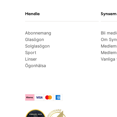
Handla
Synsam 
Abonnemang
Bli med
Glasögon
Om Syns
Solglasögon
Medlem
Sport
Medlems
Linser
Vanliga 
Ögonhälsa
Klarna
Visa
Mastercard
American Express