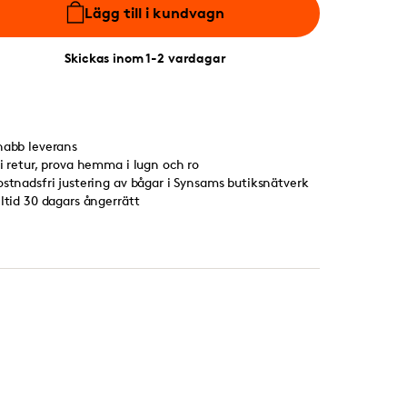
Lägg till i kundvagn
Skickas inom 1-2 vardagar
nabb leverans
ri retur, prova hemma i lugn och ro
ostnadsfri justering av bågar i Synsams butiksnätverk
lltid 30 dagars ångerrätt