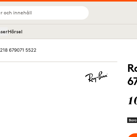
r och innehåll
nser
Hörsel
218 679071 5522
R
6
1
Bara 