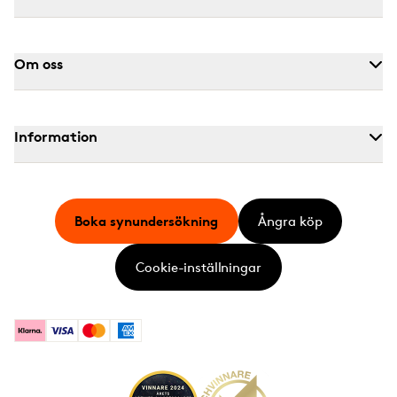
Om oss
Information
Boka synundersökning
Ångra köp
Cookie-inställningar
Klarna
Visa
Mastercard
American Express