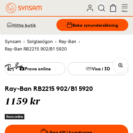
Meny
Hitta butik
Boka synundersökning
Synsam
Solglasögon
Ray-Ban
Ray-Ban RB2215 902/B1 5920
Prova online
Visa i 3D
Ray-Ban RB2215 902/B1 5920
1159 kr
Bara online
Lägg till i kundvagn