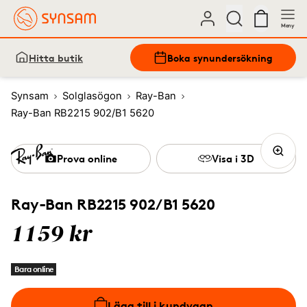
Meny
Hitta butik
Boka synundersökning
Synsam
Solglasögon
Ray-Ban
Ray-Ban RB2215 902/B1 5620
Prova online
Visa i 3D
Ray-Ban RB2215 902/B1 5620
1159 kr
Bara online
Lägg till i kundvagn