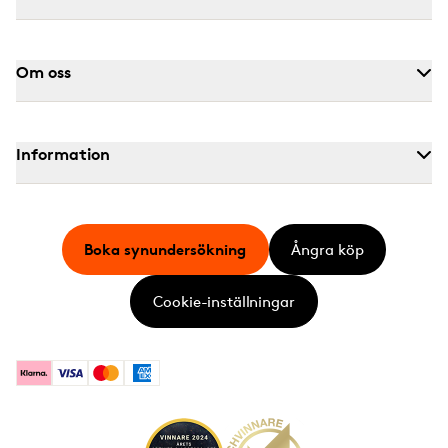
Om oss
Information
Boka synundersökning
Ångra köp
Cookie-inställningar
Klarna
Visa
Mastercard
American Express