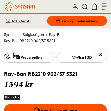
Meny
Hitta butik
Boka synundersökning
Synsam
Solglasögon
Ray-Ban
Ray-Ban RB2210 902/57 5321
Prova online
Visa i 3D
Ray-Ban RB2210 902/57 5321
1394 kr
Bara online
Lägg till i kundvagn