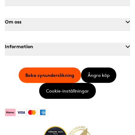
Om oss
Information
Boka synundersökning
Ångra köp
Cookie-inställningar
Klarna
Visa
Mastercard
American Express