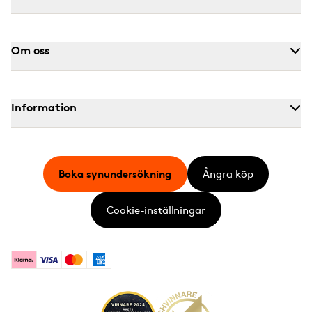
Om oss
Information
Boka synundersökning
Ångra köp
Cookie-inställningar
Klarna
Visa
Mastercard
American Express