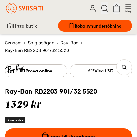
Meny
Hitta butik
Boka synundersökning
Synsam
Solglasögon
Ray-Ban
Ray-Ban RB2203 901/32 5520
Prova online
Visa i 3D
Ray-Ban RB2203 901/32 5520
1329 kr
Bara online
Lägg till i kundvagn