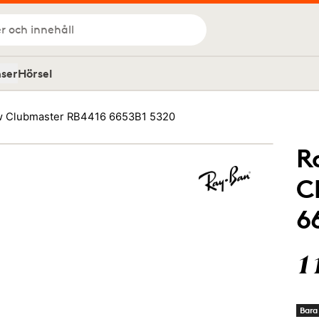
r och innehåll
nser
Hörsel
 Clubmaster RB4416 6653B1 5320
R
C
6
1
Bara 