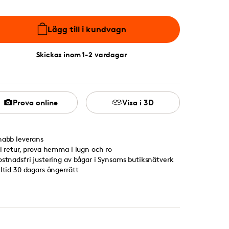
Lägg till i kundvagn
Skickas inom 1-2 vardagar
Prova online
Visa i 3D
nabb leverans
ri retur, prova hemma i lugn och ro
ostnadsfri justering av bågar i Synsams butiksnätverk
lltid 30 dagars ångerrätt