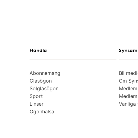
Handla
Synsam 
Abonnemang
Bli med
Glasögon
Om Syns
Solglasögon
Medlem
Sport
Medlems
Linser
Vanliga 
Ögonhälsa