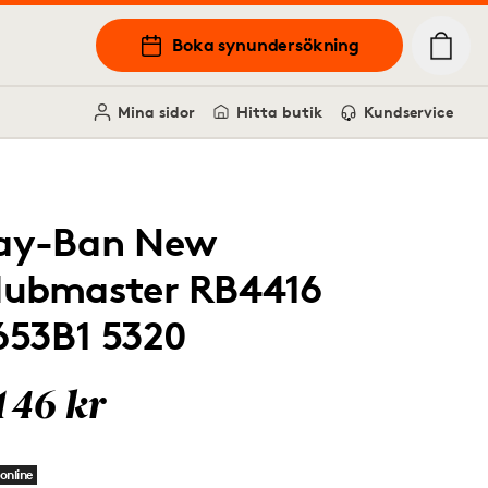
Boka synundersökning
Mina sidor
Hitta butik
Kundservice
ay-Ban New
lubmaster RB4416
653B1 5320
146 kr
online