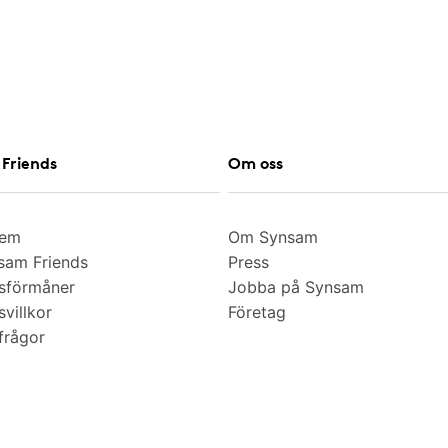
Friends
Om oss
lem
Om Synsam
am Friends
Press
sförmåner
Jobba på Synsam
villkor
Företag
frågor