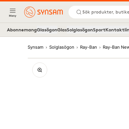
Sök produkter, butike
Meny
Abonnemang
Glasögon
Glas
Solglasögon
Sport
Kontaktli
Synsam
Solglasögon
Ray-Ban
Ray-Ban New