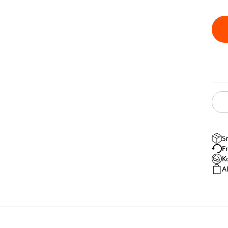
S
F
K
A