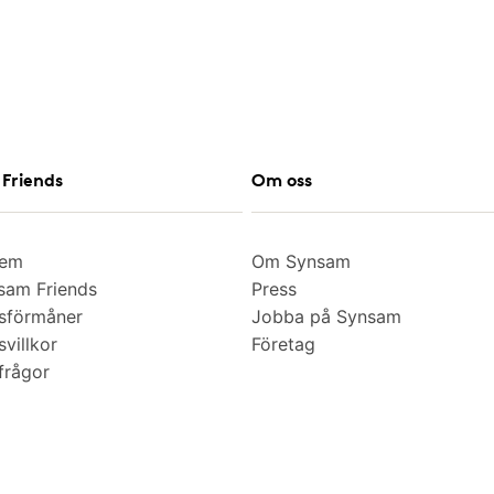
Friends
Om oss
lem
Om Synsam
am Friends
Press
sförmåner
Jobba på Synsam
villkor
Företag
frågor