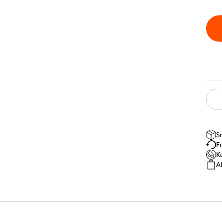
S
F
K
A