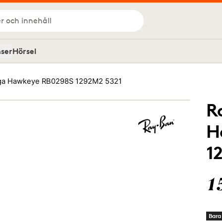
r och innehåll
nser
Hörsel
ga Hawkeye RB0298S 1292M2 5321
R
H
1
1
Bara 