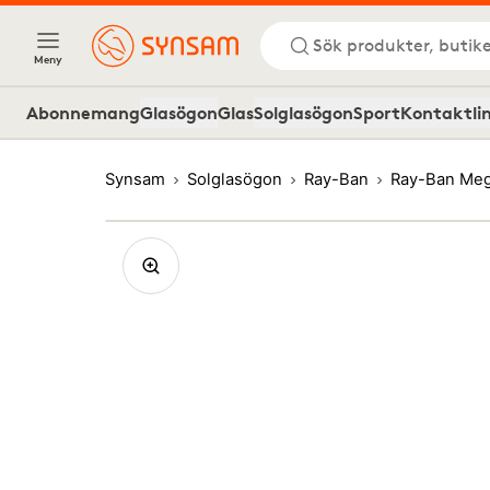
Sök produkter, butike
Meny
Abonnemang
Glasögon
Glas
Solglasögon
Sport
Kontaktli
Synsam
Solglasögon
Ray-Ban
Ray-Ban Me