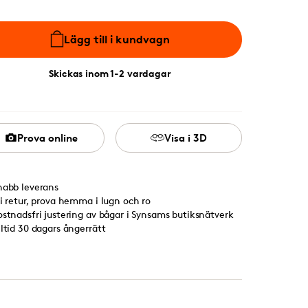
Lägg till i kundvagn
Skickas inom 1-2 vardagar
Prova online
Visa i 3D
nabb leverans
ri retur, prova hemma i lugn och ro
ostnadsfri justering av bågar i Synsams butiksnätverk
lltid 30 dagars ångerrätt