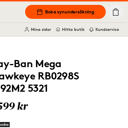
Boka synundersökning
Mina sidor
Hitta butik
Kundservice
ay-Ban Mega
awkeye RB0298S
292M2 5321
599 kr
online