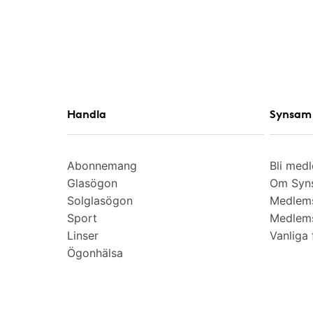
Handla
Synsam 
Abonnemang
Bli med
Glasögon
Om Syns
Solglasögon
Medlem
Sport
Medlems
Linser
Vanliga 
Ögonhälsa