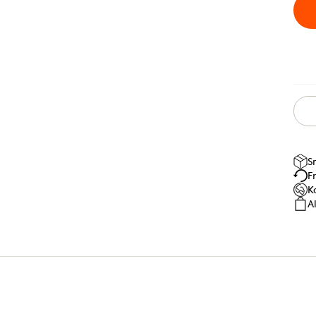
S
F
K
A