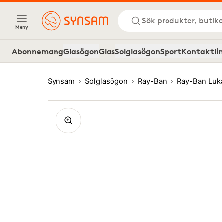
Sök produkter, butike
Meny
Abonnemang
Glasögon
Glas
Solglasögon
Sport
Kontaktli
Synsam
Solglasögon
Ray-Ban
Ray-Ban Luk