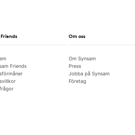
Friends
Om oss
lem
Om Synsam
am Friends
Press
sförmåner
Jobba på Synsam
villkor
Företag
frågor