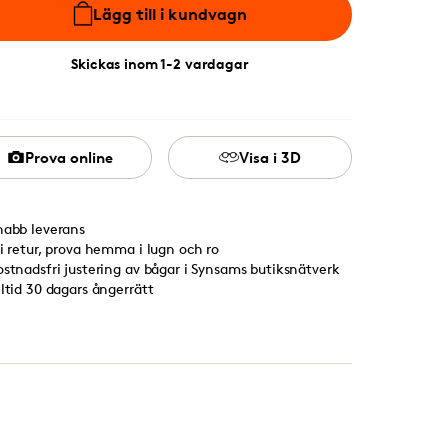
Lägg till i kundvagn
Skickas inom 1-2 vardagar
Prova online
Visa i 3D
nabb leverans
ri retur, prova hemma i lugn och ro
ostnadsfri justering av bågar i Synsams butiksnätverk
lltid 30 dagars ångerrätt