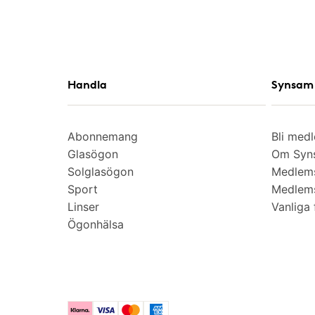
Handla
Synsam 
Abonnemang
Bli med
Glasögon
Om Syns
Solglasögon
Medlem
Sport
Medlems
Linser
Vanliga 
Ögonhälsa
Klarna
Visa
Mastercard
American Express