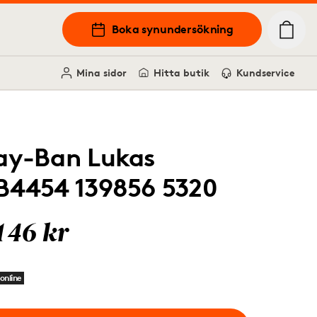
Boka synundersökning
Mina sidor
Hitta butik
Kundservice
ay-Ban Lukas
B4454 139856 5320
146 kr
online