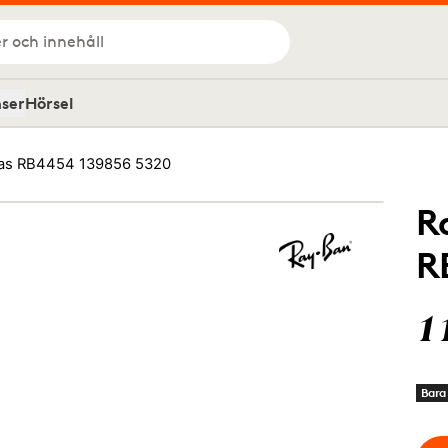
r och innehåll
nser
Hörsel
as RB4454 139856 5320
R
R
1
Bara 