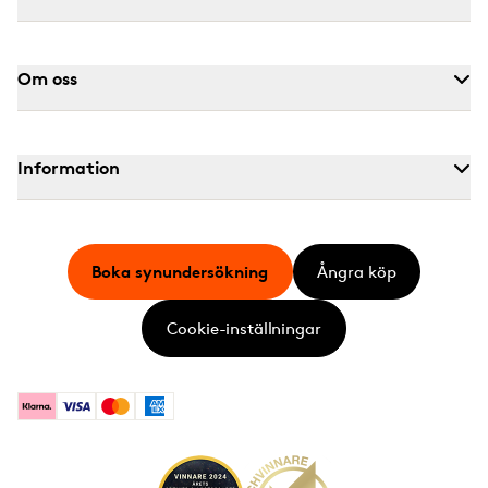
Om oss
Information
Boka synundersökning
Ångra köp
Cookie-inställningar
Klarna
Visa
Mastercard
American Express