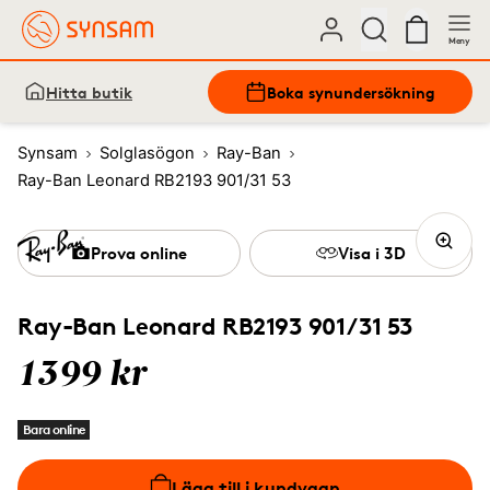
Meny
Hitta butik
Boka synundersökning
Synsam
Solglasögon
Ray-Ban
Ray-Ban Leonard RB2193 901/31 53
Prova online
Visa i 3D
Ray-Ban Leonard RB2193 901/31 53
1399 kr
Bara online
Lägg till i kundvagn