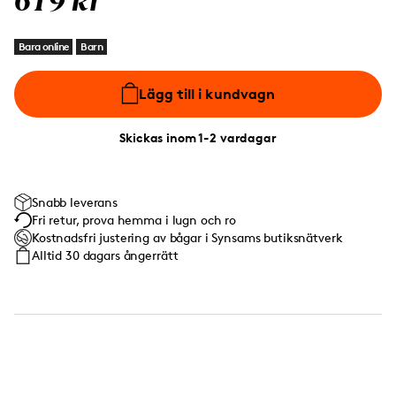
619 kr
Bara online
Barn
Lägg till i kundvagn
Skickas inom 1-2 vardagar
Snabb leverans
Fri retur, prova hemma i lugn och ro
Kostnadsfri justering av bågar i Synsams butiksnätverk
Alltid 30 dagars ångerrätt