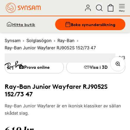
Meny
Hitta butik
Boka synundersökning
Synsam
Solglasögon
Ray-Ban
Ray-Ban Junior Wayfarer RJ9052S 152/73 47
Bild
2
/
3
Image
1
Image
(Current image)
2
Image
3
Prova online
Visa i 3D
Ray-Ban Junior Wayfarer RJ9052S
152/73 47
Ray-Ban Junior Wayfarer är en ikonisk klassiker av sällan
skådat slag.