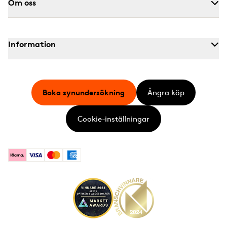
Om oss
Information
Boka synundersökning
Ångra köp
Cookie-inställningar
Klarna
Visa
Mastercard
American Express