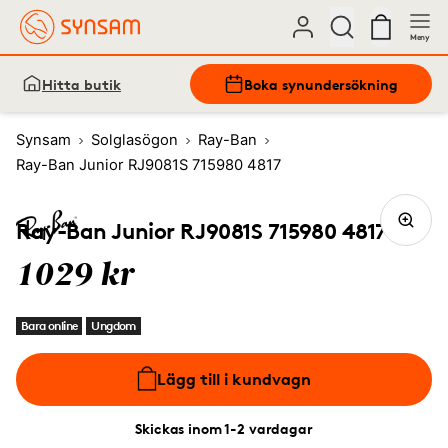
Meny
Hitta butik
Boka synundersökning
Synsam
Solglasögon
Ray-Ban
Ray-Ban Junior RJ9081S 715980 4817
Ray-Ban Junior RJ9081S 715980 4817
1029 kr
Bara online
Ungdom
Lägg till i kundvagn
Skickas inom 1-2 vardagar