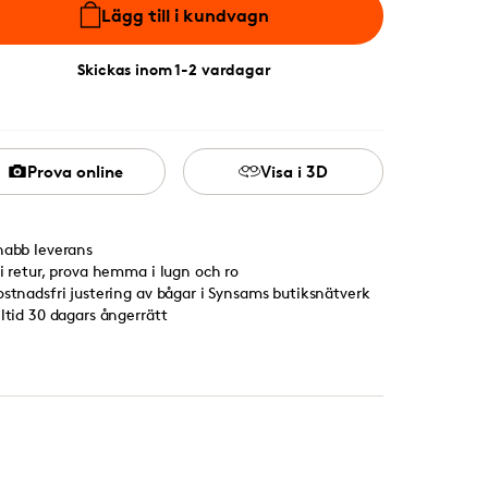
Lägg till i kundvagn
Skickas inom 1-2 vardagar
Prova online
Visa i 3D
nabb leverans
ri retur, prova hemma i lugn och ro
ostnadsfri justering av bågar i Synsams butiksnätverk
lltid 30 dagars ångerrätt