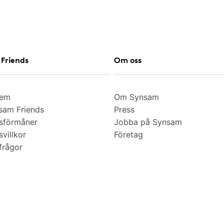
Friends
Om oss
lem
Om Synsam
am Friends
Press
sförmåner
Jobba på Synsam
villkor
Företag
frågor