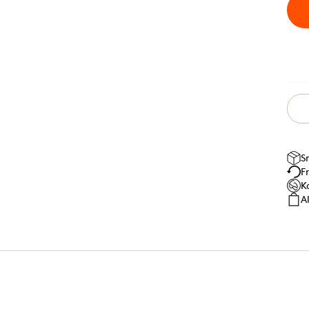
S
F
K
A