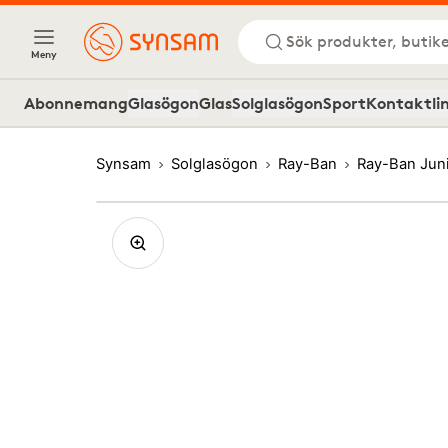
Sök produkter, butike
Meny
Abonnemang
Glasögon
Glas
Solglasögon
Sport
Kontaktli
Synsam
Solglasögon
Ray-Ban
Ray-Ban Jun