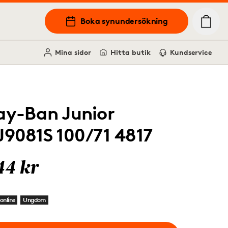
Boka synundersökning
Mina sidor
Hitta butik
Kundservice
ay-Ban Junior
J9081S 100/71 4817
44 kr
online
Ungdom