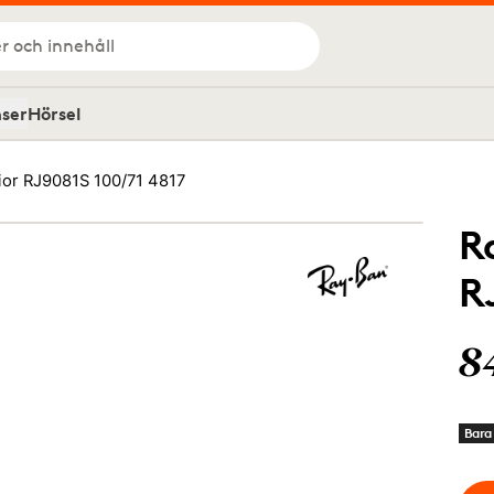
r och innehåll
nser
Hörsel
ior RJ9081S 100/71 4817
R
R
8
Bara 