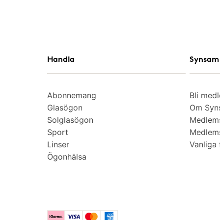
Handla
Synsam 
Abonnemang
Bli med
Glasögon
Om Syns
Solglasögon
Medlem
Sport
Medlems
Linser
Vanliga 
Ögonhälsa
Klarna
Visa
Mastercard
American Express