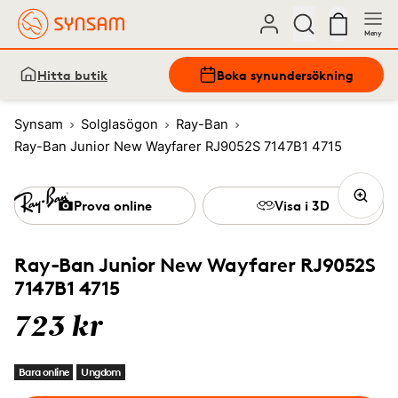
Meny
Hitta butik
Boka synundersökning
Synsam
Solglasögon
Ray-Ban
Ray-Ban Junior New Wayfarer RJ9052S 7147B1 4715
Prova online
Visa i 3D
Ray-Ban Junior New Wayfarer RJ9052S
7147B1 4715
723 kr
Bara online
Ungdom