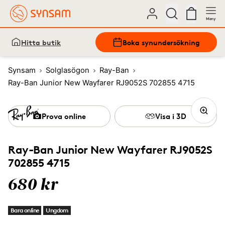
Meny
Hitta butik
Boka synundersökning
Synsam
Solglasögon
Ray-Ban
Ray-Ban Junior New Wayfarer RJ9052S 702855 4715
Prova online
Visa i 3D
Ray-Ban Junior New Wayfarer RJ9052S
702855 4715
680 kr
Bara online
Ungdom