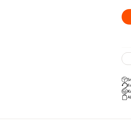
S
F
K
A