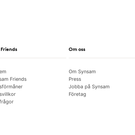
Friends
Om oss
lem
Om Synsam
am Friends
Press
sförmåner
Jobba på Synsam
villkor
Företag
frågor