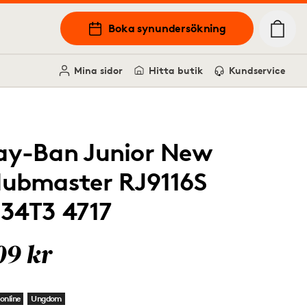
Boka synundersökning
Mina sidor
Hitta butik
Kundservice
ay-Ban Junior New
lubmaster RJ9116S
134T3 4717
09 kr
online
Ungdom