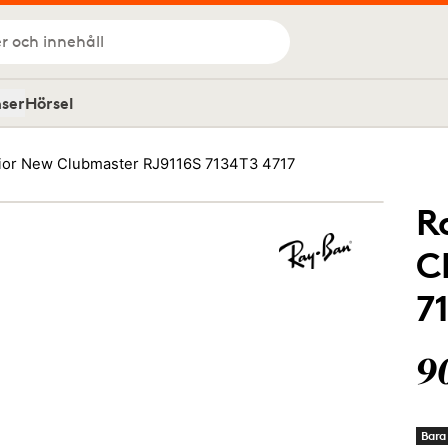
r och innehåll
nser
Hörsel
ior New Clubmaster RJ9116S 7134T3 4717
R
C
7
9
Bara 