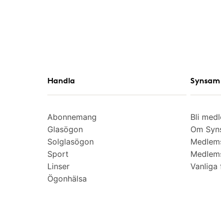
Handla
Synsam 
Abonnemang
Bli med
Glasögon
Om Syns
Solglasögon
Medlem
Sport
Medlems
Linser
Vanliga 
Ögonhälsa