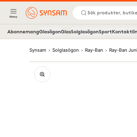
Sök produkter, butike
Meny
Abonnemang
Glasögon
Glas
Solglasögon
Sport
Kontaktli
Synsam
Solglasögon
Ray-Ban
Ray-Ban Jun