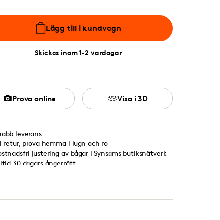
Lägg till i kundvagn
Skickas inom 1-2 vardagar
Prova online
Visa i 3D
nabb leverans
ri retur, prova hemma i lugn och ro
ostnadsfri justering av bågar i Synsams butiksnätverk
lltid 30 dagars ångerrätt