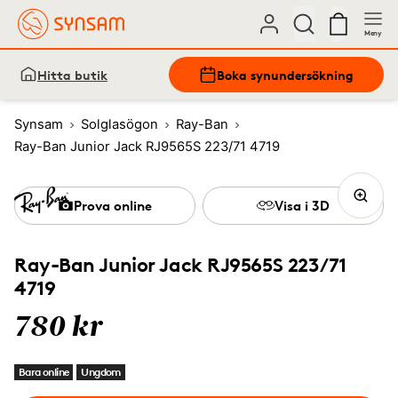
Meny
Hitta butik
Boka synundersökning
Synsam
Solglasögon
Ray-Ban
Ray-Ban Junior Jack RJ9565S 223/71 4719
Prova online
Visa i 3D
Ray-Ban Junior Jack RJ9565S 223/71
4719
780 kr
Bara online
Ungdom