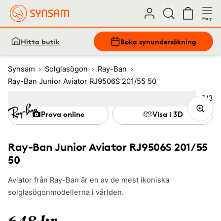
Meny
Hitta butik
Boka synundersökning
Synsam
Solglasögon
Ray-Ban
Ray-Ban Junior Aviator RJ9506S 201/55 50
Bild
2
/
3
Image
1
Image
(Current image)
2
Image
3
Prova online
Visa i 3D
Ray-Ban Junior Aviator RJ9506S 201/55
50
Aviator från Ray-Ban är en av de mest ikoniska
solglasögonmodellerna i världen.