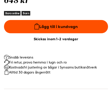
648 kr
Bara online
Barn
Lägg till i kundvagn
Skickas inom 1-2 vardagar
Snabb leverans
Fri retur, prova hemma i lugn och ro
Kostnadsfri justering av bågar i Synsams butiksnätverk
Alltid 30 dagars ångerrätt