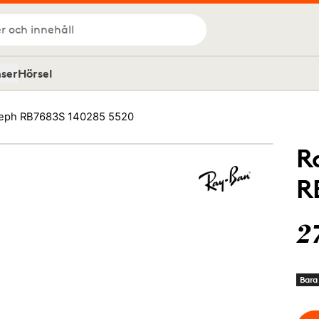
r och innehåll
nser
Hörsel
eph RB7683S 140285 5520
R
R
2
Bara 