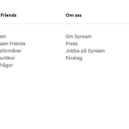
Friends
Om oss
lem
Om Synsam
am Friends
Press
sförmåner
Jobba på Synsam
villkor
Företag
frågor