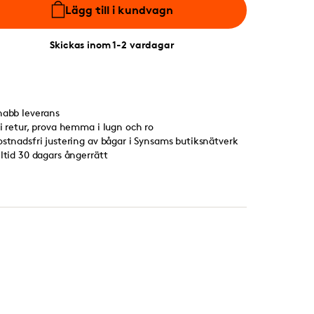
Lägg till i kundvagn
Skickas inom 1-2 vardagar
nabb leverans
ri retur, prova hemma i lugn och ro
ostnadsfri justering av bågar i Synsams butiksnätverk
lltid 30 dagars ångerrätt