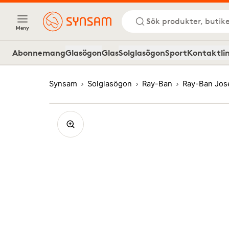
Sök produkter, butike
Meny
Abonnemang
Glasögon
Glas
Solglasögon
Sport
Kontaktli
Synsam
Solglasögon
Ray-Ban
Ray-Ban Jos