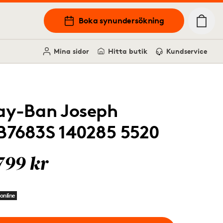
Boka synundersökning
Mina sidor
Hitta butik
Kundservice
ay-Ban Joseph
B7683S 140285 5520
799 kr
online