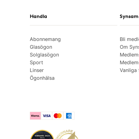
Handla
Synsam 
Abonnemang
Bli med
Glasögon
Om Syns
Solglasögon
Medlem
Sport
Medlems
Linser
Vanliga 
Ögonhälsa
Klarna
Visa
Mastercard
American Express