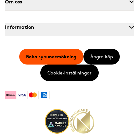
Om oss
Information
Boka synundersökning
Ångra köp
Cookie-inställningar
Klarna
Visa
Mastercard
American Express