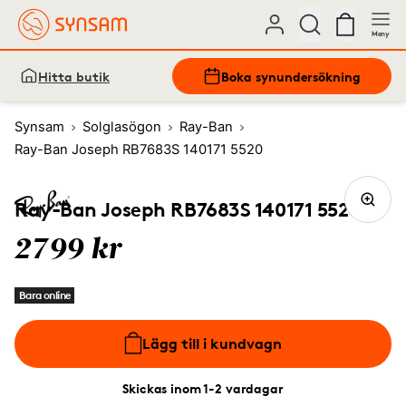
Meny
Hitta butik
Boka synundersökning
Synsam
Solglasögon
Ray-Ban
Ray-Ban Joseph RB7683S 140171 5520
Ray-Ban Joseph RB7683S 140171 5520
2799 kr
Bara online
Lägg till i kundvagn
Skickas inom 1-2 vardagar