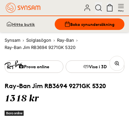
Meny
Hitta butik
Boka synundersökning
Synsam
Solglasögon
Ray-Ban
Ray-Ban Jim RB3694 9271GK 5320
Prova online
Visa i 3D
Ray-Ban Jim RB3694 9271GK 5320
1318 kr
Bara online