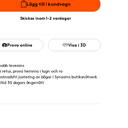
Lägg till i kundvagn
Skickas inom 1-2 vardagar
Prova online
Visa i 3D
nabb leverans
ri retur, prova hemma i lugn och ro
ostnadsfri justering av bågar i Synsams butiksnätverk
lltid 30 dagars ångerrätt