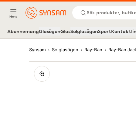
Sök produkter, butike
Meny
Abonnemang
Glasögon
Glas
Solglasögon
Sport
Kontaktli
Synsam
Solglasögon
Ray-Ban
Ray-Ban Jac