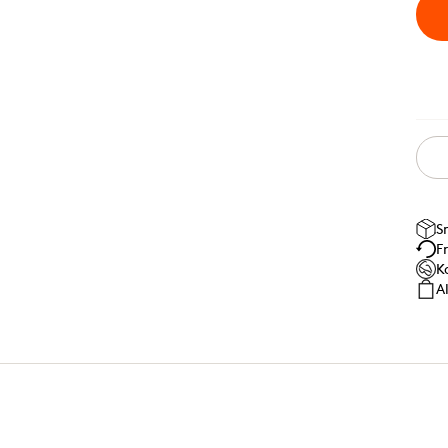
S
F
K
A