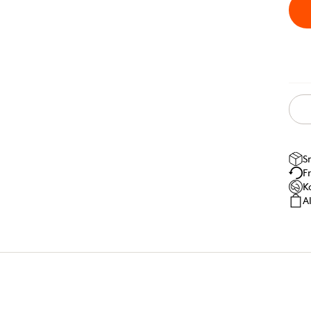
S
F
K
A