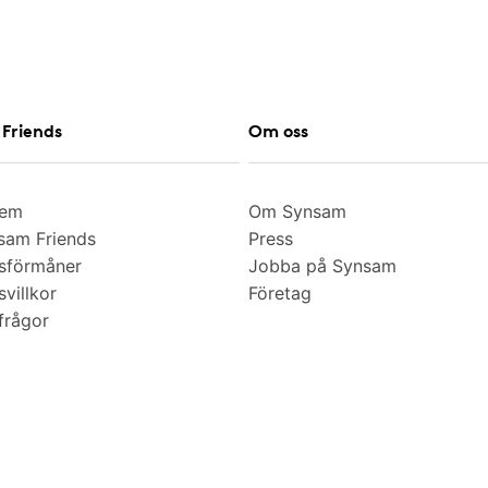
Friends
Om oss
lem
Om Synsam
am Friends
Press
sförmåner
Jobba på Synsam
villkor
Företag
frågor