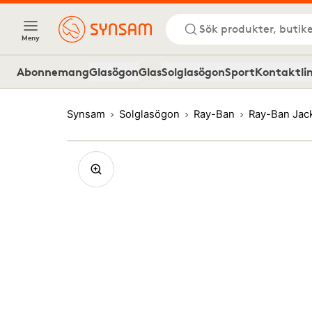
Sök produkter, butike
Meny
Abonnemang
Glasögon
Glas
Solglasögon
Sport
Kontaktli
Synsam
Solglasögon
Ray-Ban
Ray-Ban Jac