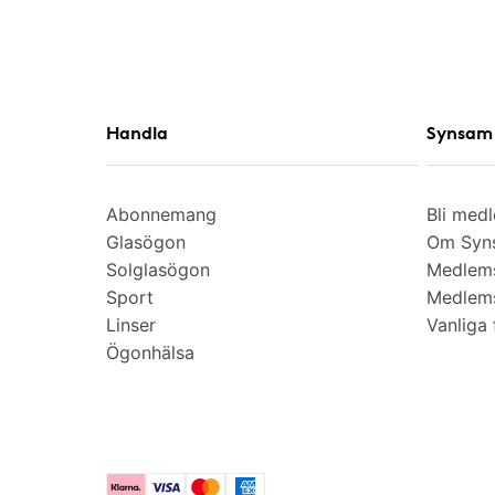
Handla
Synsam 
Abonnemang
Bli med
Glasögon
Om Syns
Solglasögon
Medlem
Sport
Medlems
Linser
Vanliga 
Ögonhälsa
Klarna
Visa
Mastercard
American Express