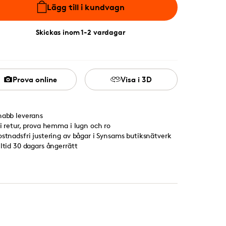
Lägg till i kundvagn
Skickas inom 1-2 vardagar
Prova online
Visa i 3D
nabb leverans
ri retur, prova hemma i lugn och ro
ostnadsfri justering av bågar i Synsams butiksnätverk
lltid 30 dagars ångerrätt