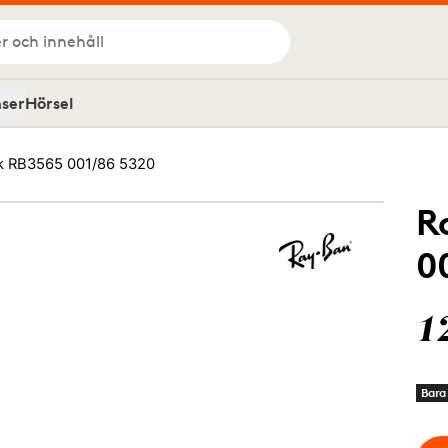
r och innehåll
nser
Hörsel
k RB3565 001/86 5320
R
0
1
Bara 