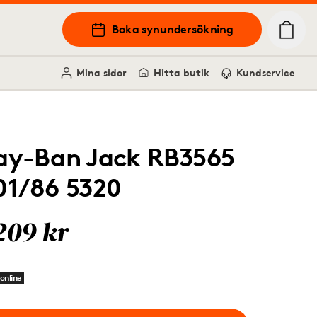
Boka synundersökning
Mina sidor
Hitta butik
Kundservice
ay-Ban Jack RB3565
01/86 5320
209 kr
online