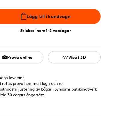
Lägg till i kundvagn
Skickas inom 1-2 vardagar
Prova online
Visa i 3D
nabb leverans
ri retur, prova hemma i lugn och ro
ostnadsfri justering av bågar i Synsams butiksnätverk
lltid 30 dagars ångerrätt