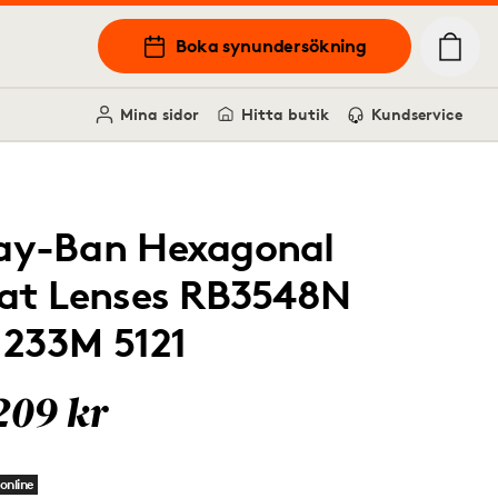
Boka synundersökning
Mina sidor
Hitta butik
Kundservice
ay-Ban Hexagonal
lat Lenses RB3548N
1233M 5121
209 kr
online