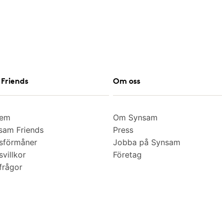
Friends
Om oss
lem
Om Synsam
am Friends
Press
sförmåner
Jobba på Synsam
villkor
Företag
frågor