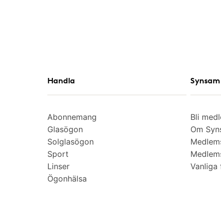
Handla
Synsam 
Abonnemang
Bli med
Glasögon
Om Syns
Solglasögon
Medlem
Sport
Medlems
Linser
Vanliga 
Ögonhälsa