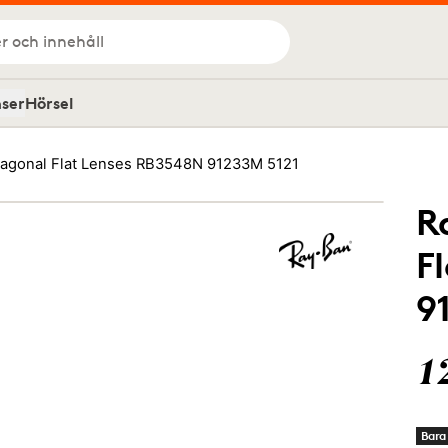
r och innehåll
nser
Hörsel
agonal Flat Lenses RB3548N 91233M 5121
R
F
9
1
Bara 