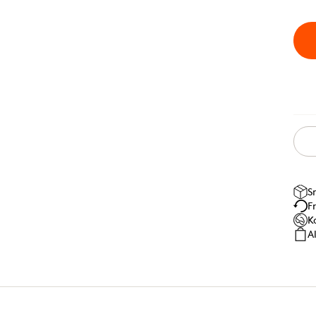
S
F
K
A