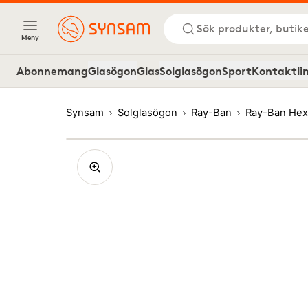
Sök produkter, butike
Meny
Abonnemang
Glasögon
Glas
Solglasögon
Sport
Kontaktli
Synsam
Solglasögon
Ray-Ban
Ray-Ban Hex