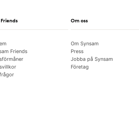
Friends
Om oss
lem
Om Synsam
am Friends
Press
sförmåner
Jobba på Synsam
villkor
Företag
frågor