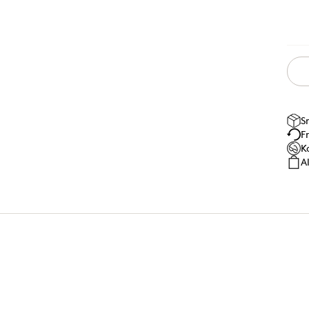
S
F
K
A