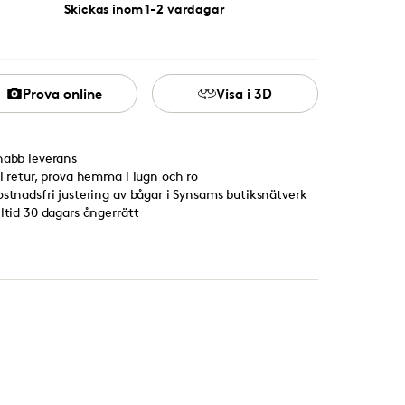
Skickas inom 1-2 vardagar
Prova online
Visa i 3D
nabb leverans
ri retur, prova hemma i lugn och ro
ostnadsfri justering av bågar i Synsams butiksnätverk
lltid 30 dagars ångerrätt