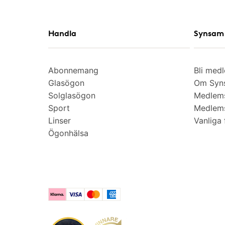
Handla
Synsam 
Abonnemang
Bli med
Glasögon
Om Syns
Solglasögon
Medlem
Sport
Medlems
Linser
Vanliga 
Ögonhälsa
Klarna
Visa
Mastercard
American Express