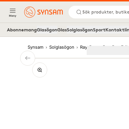
Sök produkter, butike
Meny
Abonnemang
Glasögon
Glas
Solglasögon
Sport
Kontaktli
Synsam
Solglasögon
Ray-Ban
Ray-Ban Erik
Image
1