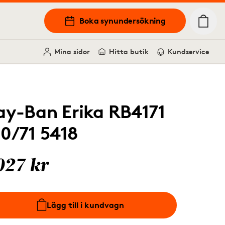
Boka synundersökning
Mina sidor
Hitta butik
Kundservice
ay-Ban Erika RB4171
10/71 5418
027 kr
Lägg till i kundvagn