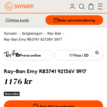
Meny
Hitta butik
Boka synundersökning
Synsam
Solglasögon
Ray-Ban
Ray-Ban Emy RB3741 92136V 5917
Prova online
Visa i 3D
Ray-Ban Emy RB3741 92136V 5917
1176 kr
Bara online
Lägg till i kundvagn