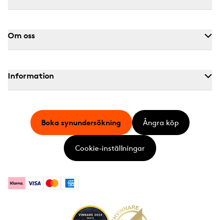
Om oss
Information
Boka synundersökning
Ångra köp
Cookie-inställningar
Klarna
Visa
Mastercard
American Express