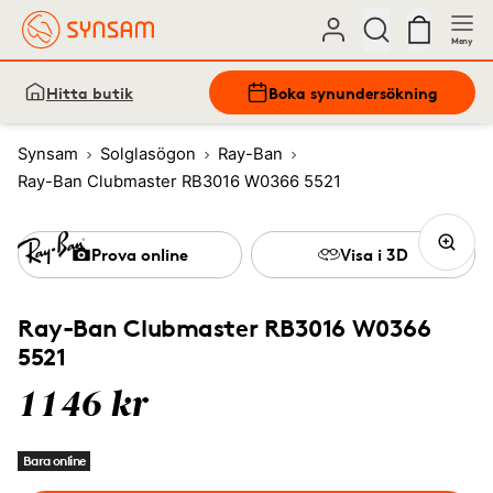
Meny
Hitta butik
Boka synundersökning
Synsam
Solglasögon
Ray-Ban
Ray-Ban Clubmaster RB3016 W0366 5521
Prova online
Visa i 3D
Ray-Ban Clubmaster RB3016 W0366
5521
1146 kr
Bara online