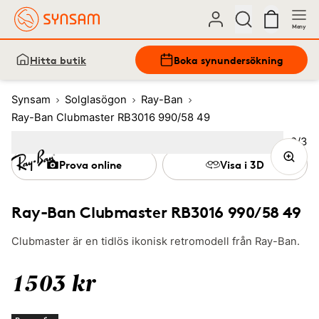
Meny
Hitta butik
Boka synundersökning
Synsam
Solglasögon
Ray-Ban
Ray-Ban Clubmaster RB3016 990/58 49
Bild
2
/
3
Image
1
Image
(Current image)
2
Image
3
Prova online
Visa i 3D
Ray-Ban Clubmaster RB3016 990/58 49
Clubmaster är en tidlös ikonisk retromodell från Ray-Ban.
1503 kr