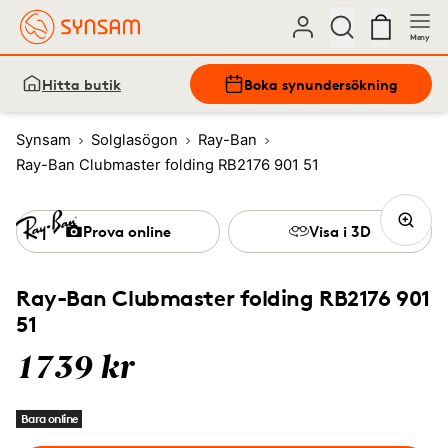
Meny
Hitta butik
Boka synundersökning
Synsam
Solglasögon
Ray-Ban
Ray-Ban Clubmaster folding RB2176 901 51
Prova online
Visa i 3D
Ray-Ban Clubmaster folding RB2176 901
51
1739 kr
Bara online