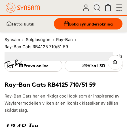
Meny
Hitta butik
Boka synundersökning
Synsam
Solglasögon
Ray-Ban
Ray-Ban Cats RB4125 710/51 59
Bild
2
/
3
Image
1
Image
(Current image)
2
Image
3
Prova online
Visa i 3D
Ray-Ban Cats RB4125 710/51 59
Ray-Ban Cats har en riktigt cool look som är inspirerad av
Wayfarermodellen vilken är en ikonisk klassiker av sällan
skådat slag.