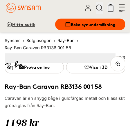
Meny
Hitta butik
Boka synundersökning
Synsam
Solglasögon
Ray-Ban
Ray-Ban Caravan RB3136 001 58
Bild
2
/
3
Image
1
Image
(Current image)
2
Image
3
Prova online
Visa i 3D
Ray-Ban Caravan RB3136 001 58
Caravan är en snygg båge i guldfärgad metall och klassiskt
gröna glas från Ray-Ban.
1198 kr