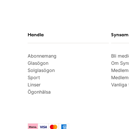
Handla
Synsam 
Abonnemang
Bli med
Glasögon
Om Syns
Solglasögon
Medlem
Sport
Medlems
Linser
Vanliga 
Ögonhälsa
Klarna
Visa
Mastercard
American Express