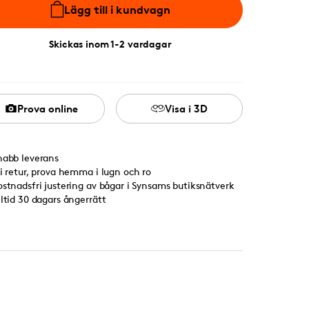
Lägg till i kundvagn
Skickas inom 1-2 vardagar
Prova online
Visa i 3D
nabb leverans
ri retur, prova hemma i lugn och ro
ostnadsfri justering av bågar i Synsams butiksnätverk
lltid 30 dagars ångerrätt