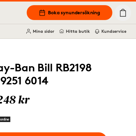
Boka synundersökning
Mina sidor
Hitta butik
Kundservice
ay-Ban Bill RB2198
29251 6014
248 kr
online