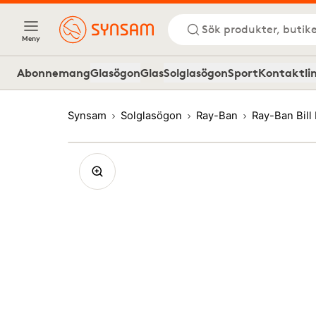
Sök produkter, butike
Meny
Abonnemang
Glasögon
Glas
Solglasögon
Sport
Kontaktli
Synsam
Solglasögon
Ray-Ban
Ray-Ban Bill