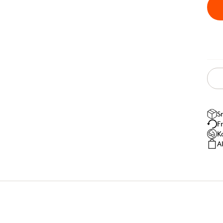
S
F
K
A