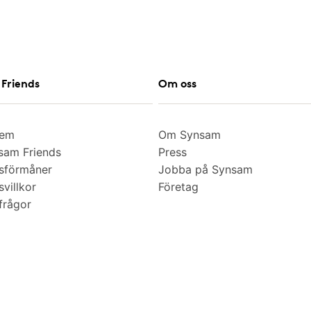
Friends
Om oss
lem
Om Synsam
am Friends
Press
sförmåner
Jobba på Synsam
villkor
Företag
frågor