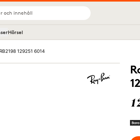
r och innehåll
nser
Hörsel
 RB2198 129251 6014
R
1
1
Bara 