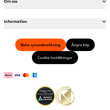
Om oss
Information
Boka synundersökning
Ångra köp
Cookie-inställningar
Klarna
Visa
Mastercard
American Express