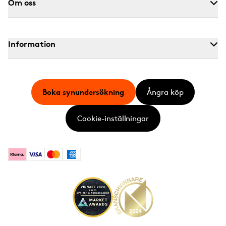
Om oss
Information
Boka synundersökning
Ångra köp
Cookie-inställningar
Klarna
Visa
Mastercard
American Express