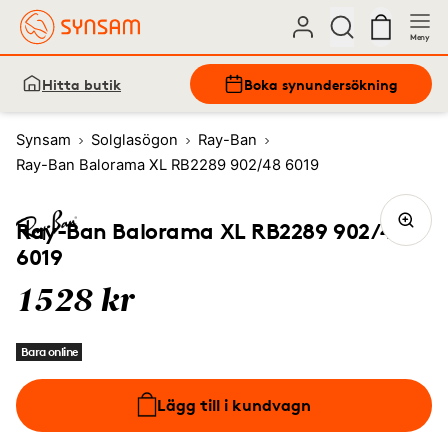
Meny
Hitta butik
Boka synundersökning
Synsam
Solglasögon
Ray-Ban
Ray-Ban Balorama XL RB2289 902/48 6019
Ray-Ban Balorama XL RB2289 902/48
6019
1528 kr
Bara online
Lägg till i kundvagn