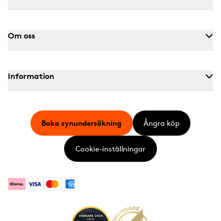
Om oss
Information
Boka synundersökning
Ångra köp
Cookie-inställningar
Klarna
Visa
Mastercard
American Express