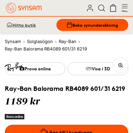
Meny
Hitta butik
Boka synundersökning
Synsam
Solglasögon
Ray-Ban
Ray-Ban Balorama RB4089 601/31 6219
Prova online
Visa i 3D
Ray-Ban Balorama RB4089 601/31 6219
1189 kr
Bara online
Lägg till i kundvagn