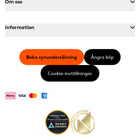
Om oss
Information
Boka synundersökning
Ångra köp
Cookie-inställningar
Klarna
Visa
Mastercard
American Express