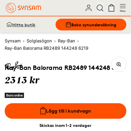
Meny
Hitta butik
Boka synundersökning
Synsam
Solglasögon
Ray-Ban
Ray-Ban Balorama RB2489 144248 6219
Ray-Ban Balorama RB2489 144248 6219
2313 kr
Bara online
Lägg till i kundvagn
Skickas inom 1-2 vardagar