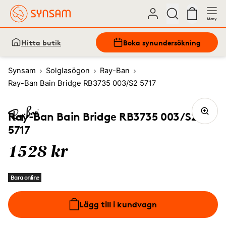
Meny
Hitta butik
Boka synundersökning
Synsam
Solglasögon
Ray-Ban
Ray-Ban Bain Bridge RB3735 003/S2 5717
Ray-Ban Bain Bridge RB3735 003/S2
5717
1528 kr
Bara online
Lägg till i kundvagn