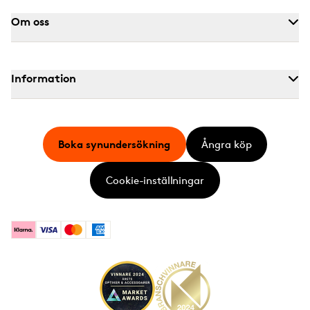
Om oss
Information
Boka synundersökning
Ångra köp
Cookie-inställningar
Klarna
Visa
Mastercard
American Express