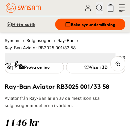
Meny
Hitta butik
Boka synundersökning
Synsam
Solglasögon
Ray-Ban
Ray-Ban Aviator RB3025 001/33 58
Bild
2
/
3
Image
1
Image
(Current image)
2
Image
3
Prova online
Visa i 3D
Ray-Ban Aviator RB3025 001/33 58
Aviator från Ray-Ban är en av de mest ikoniska
solglasögonmodellerna i världen.
1146 kr