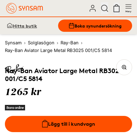
Meny
Hitta butik
Boka synundersökning
Synsam
Solglasögon
Ray-Ban
Ray-Ban Aviator Large Metal RB3025 001/C5 5814
Ray-Ban Aviator Large Metal RB3025
001/C5 5814
1265 kr
Bara online
Lägg till i kundvagn