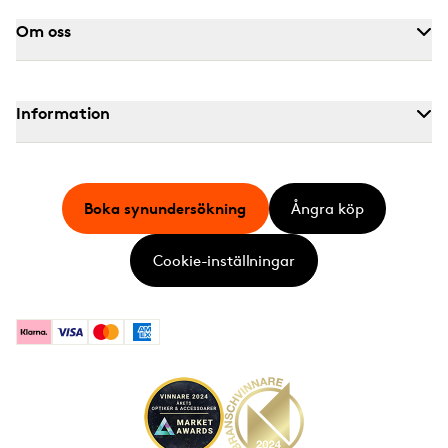
Om oss
Information
Boka synundersökning
Ångra köp
Cookie-inställningar
Klarna
Visa
Mastercard
American Express