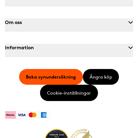
Om oss
Information
Boka synundersökning
Ångra köp
Cookie-inställningar
Klarna
Visa
Mastercard
American Express