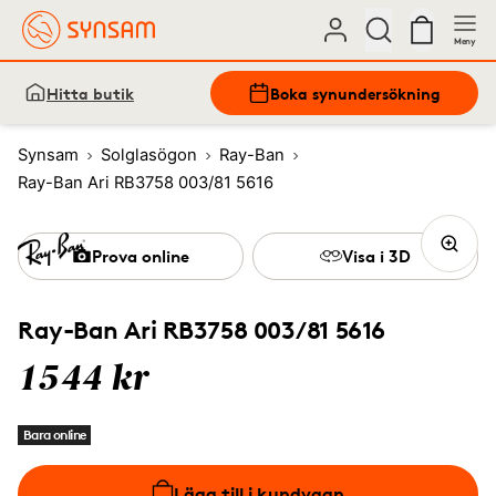
Meny
Hitta butik
Boka synundersökning
Synsam
Solglasögon
Ray-Ban
Ray-Ban Ari RB3758 003/81 5616
Prova online
Visa i 3D
Ray-Ban Ari RB3758 003/81 5616
1544 kr
Bara online
Lägg till i kundvagn