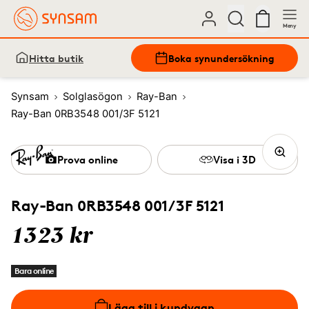
Meny
Hitta butik
Boka synundersökning
Synsam
Solglasögon
Ray-Ban
Ray-Ban 0RB3548 001/3F 5121
Prova online
Visa i 3D
Ray-Ban 0RB3548 001/3F 5121
1323 kr
Bara online
Lägg till i kundvagn