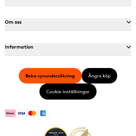
Om oss
Information
Boka synundersökning
Ångra köp
Cookie-inställningar
Klarna
Visa
Mastercard
American Express