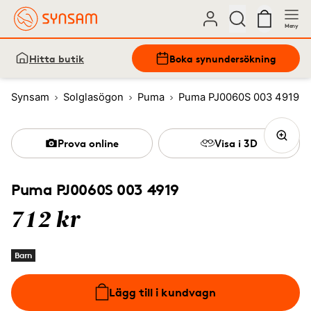
Meny
Hitta butik
Boka synundersökning
Synsam
Solglasögon
Puma
Puma PJ0060S 003 4919
Prova online
Visa i 3D
Puma PJ0060S 003 4919
712 kr
Barn
Lägg till i kundvagn