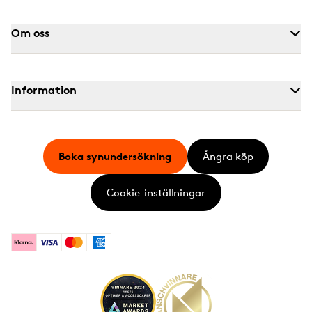
Om oss
Information
Boka synundersökning
Ångra köp
Cookie-inställningar
Klarna
Visa
Mastercard
American Express