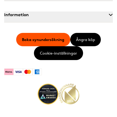
Information
Boka synundersökning
Ångra köp
Cookie-inställningar
Klarna
Visa
Mastercard
American Express