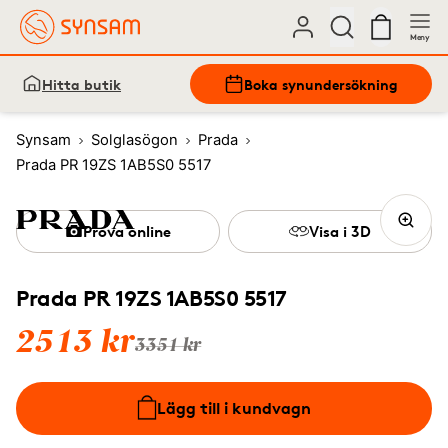
Meny
Hitta butik
Boka synundersökning
Synsam
Solglasögon
Prada
Prada PR 19ZS 1AB5S0 5517
Prova online
Visa i 3D
Prada PR 19ZS 1AB5S0 5517
2513 kr
3351 kr
Lägg till i kundvagn