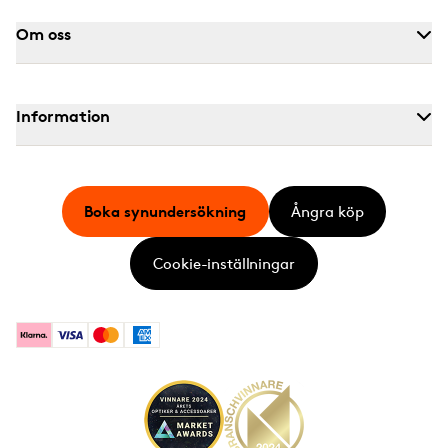
Om oss
Information
Boka synundersökning
Ångra köp
Cookie-inställningar
Klarna
Visa
Mastercard
American Express