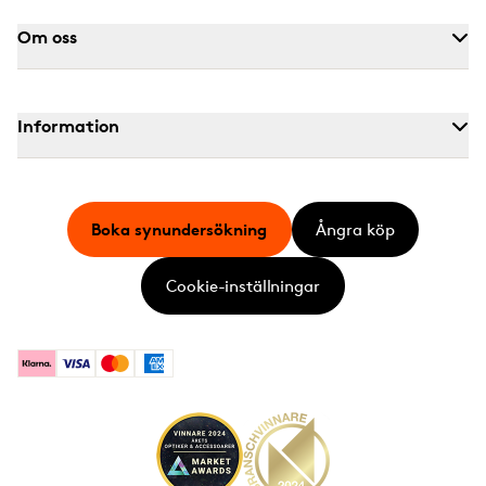
Om oss
Information
Boka synundersökning
Ångra köp
Cookie-inställningar
Klarna
Visa
Mastercard
American Express